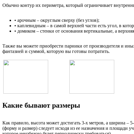
Обычно контур их периметра, который ограничивает внутренни
• арочным – округлым сверху (без углов);
• каплевидным – в самой верхней части есть угол, в кот
• домиком – стенки от основания вертикальные, а верхня
Также вы можете приобрести парники от производителя и ины
фантазией и суммой, которую вы готовы потратить.
Какие бывают размеры
Как правило, высота может достигать 3-х метров, а ширина – 
(форму и размер) следует исходя из ее назначения и площади у
которое неизбежно будет периодически требоваться).