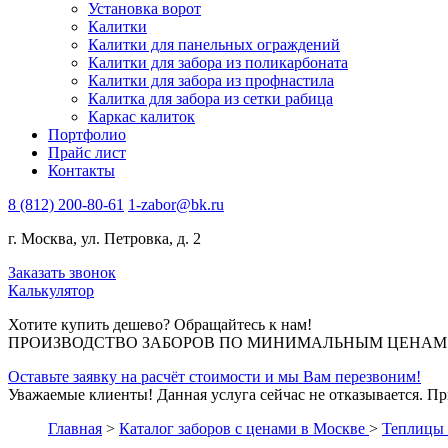
Установка ворот
Калитки
Калитки для панельных ограждений
Калитки для забора из поликарбоната
Калитки для забора из профнастила
Калитка для забора из сетки рабица
Каркас калиток
Портфолио
Прайс лист
Контакты
8 (812) 200-80-61
1-zabor@bk.ru
г. Москва, ул. Петровка, д. 2
Заказать звонок
Калькулятор
Хотите купить дешево? Обращайтесь к нам!
ПРОИЗВОДСТВО ЗАБОРОВ ПО МИНИМАЛЬНЫМ ЦЕНАМ В 
Оставьте заявку на расчёт стоимости и мы Вам перезвоним!
Уважаемые клиенты! Данная услуга сейчас не отказывается. П
Главная
>
Каталог заборов с ценами в Москве
>
Теплицы