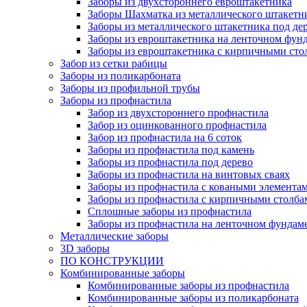
Заборы из двухстороннего евроштакетника
Заборы Шахматка из металлического штакетн
Заборы из металлического штакетника под де
Заборы из евроштакетника на ленточном фун
Заборы из евроштакетника с кирпичными сто
Забор из сетки рабицы
Заборы из поликарбоната
Заборы из профильной трубы
Заборы из профнастила
Забор из двухстороннего профнастила
Забор из оцинкованного профнастила
Забор из профнастила на 6 соток
Заборы из профнастила под камень
Заборы из профнастила под дерево
Заборы из профнастила на винтовых сваях
Заборы из профнастила с коваными элемента
Заборы из профнастила с кирпичными столба
Сплошные заборы из профнастила
Заборы из профнастила на ленточном фундам
Металлические заборы
3D заборы
ПО КОНСТРУКЦИИ
Комбинированные заборы
Комбинированные заборы из профнастила
Комбинированные заборы из поликарбоната