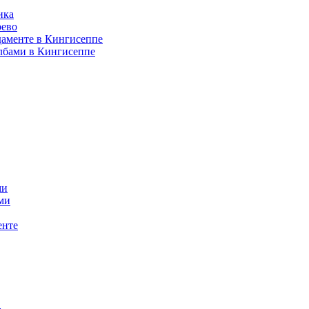
ика
рево
даменте в Кингисеппе
лбами в Кингисеппе
ми
ми
енте