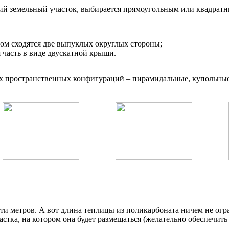
й земельный участок, выбирается прямоугольным или квадратны
ором сходятся две выпуклых округлых стороны;
я часть в виде двускатной крыши.
х пространственных конфигураций – пирамидальные, купольные 
5-ти метров. А вот длина теплицы из поликарбоната ничем не ог
частка, на котором она будет размещаться (желательно обеспечи