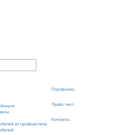
Портфолио
Прайс лист
рбоната
весы
Контакты
обилей из профнастила
обилей