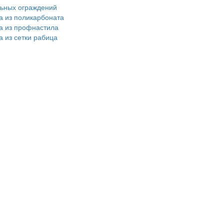
льных ограждений
а из поликарбоната
ра из профнастила
а из сетки рабица