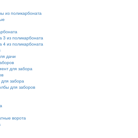
ы из поликарбоната
ые
арбоната
а 3 из поликарбоната
а 4 из поликарбоната
я
ля дачи
аборов
ент для забора
ов
 для забора
олбы для заборов
а
атные ворота
а