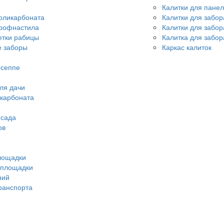
Калитки для пане
оликарбоната
Калитки для забор
профнастила
Калитки для забо
етки рабицы
Калитка для забор
 заборы
Каркас калиток
исеппе
ля дачи
икарбоната
 сада
ов
лощадки
 площадки
ний
ранспорта