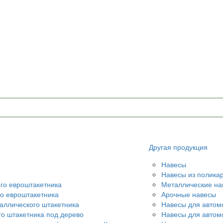
Другая продукция
Навесы
Навесы из полика
ого евроштакетника
Металлические на
го евроштакетника
Арочные навесы
аллического штакетника
Навесы для автом
го штакетника под дерево
Навесы для автом