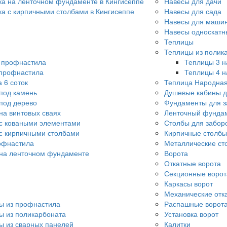
ка на ленточном фундаменте в Кингисеппе
Навесы для дачи
ка с кирпичными столбами в Кингисеппе
Навесы для сада
Навесы для машин
Навесы односкатн
Теплицы
Теплицы из полик
о профнастила
Теплицы 3 н
 профнастила
Теплицы 4 н
 6 соток
Теплица Народна
под камень
Душевые кабины д
под дерево
Фундаменты для з
на винтовых сваях
Ленточный фундам
с коваными элементами
Столбы для забор
с кирпичными столбами
Кирпичные столбы
офнастила
Металлические ст
 на ленточном фундаменте
Ворота
Откатные ворота
Секционные ворот
Каркасы ворот
Механические отк
ы из профнастила
Распашные ворот
ы из поликарбоната
Установка ворот
ы из сварных панелей
Калитки